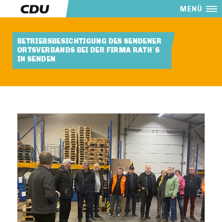
MENÜ
BETRIEBSBESICHTIGUNG DES SENDENER
ORTSVERBANDS BEI DER FIRMA RATH´S
IN SENDEN