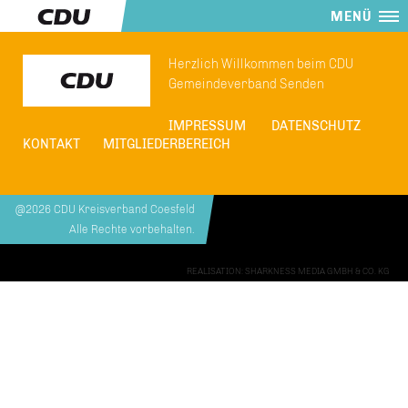
MENÜ
Herzlich Willkommen beim CDU
Gemeindeverband Senden
IMPRESSUM
DATENSCHUTZ
KONTAKT
MITGLIEDERBEREICH
@2026 CDU Kreisverband Coesfeld
Alle Rechte vorbehalten.
REALISATION: SHARKNESS MEDIA GMBH & CO. KG