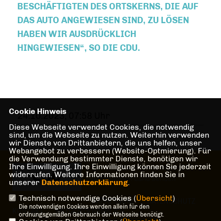
SCHÄFTIGTEN DES ORTSKERNS, DIE AUF DA
S AUTO ANGEWIESEN SIND, ZU LÖSEN HA
BEN WIR AUSDRÜCKLICH HI
NGEWIESEN“, SO DIE CDU.
Cookie Hinweis
24.10.2023, 07:58 Uhr
Diese Webseite verwendet Cookies, die notwendig
sind, um die Webseite zu nutzen. Weiterhin verwenden
wir Dienste von Drittanbietern, die uns helfen, unser
Webangebot zu verbessern (Website-Optmierung). Für
die Verwendung bestimmter Dienste, benötigen wir
Ihre Einwilligung. Ihre Einwilligung können Sie jederzeit
Herzlich Willkommen beim CDU
widerrufen. Weitere Informationen finden Sie in
Gemeindeverband Senden
unserer
Datenschutzerklärung
.
Technisch notwendige Cookies (
Übersicht
)
IMPRESSUM
DATENSCHUTZ
Die notwendigen Cookies werden allein für den
KONTAKT
MITGLIEDERBEREICH
ordnungsgemäßen Gebrauch der Webseite benötigt.