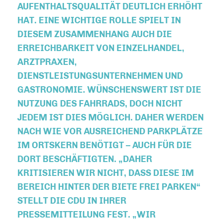
UFENTHALTSQUALITÄT DEUTLICH ERHÖHT H
AT. EINE WICHTIGE ROLLE SPIELT IN D
IESEM ZUSAMMENHANG AUCH DIE E
RREICHBARKEIT VON EINZELHANDEL, A
RZTPRAXEN, D
IENSTLEISTUNGSUNTERNEHMEN UND G
ASTRONOMIE. WÜNSCHENSWERT IST DIE N
UTZUNG DES FAHRRADS, DOCH NICHT J
EDEM IST DIES MÖGLICH. DAHER WERDEN N
ACH WIE VOR AUSREICHEND PARKPLÄTZE I
M ORTSKERN BENÖTIGT – AUCH FÜR DIE D
ORT BESCHÄFTIGTEN. „DAHER K
RITISIEREN WIR NICHT, DASS DIESE IM B
EREICH HINTER DER BIETE FREI PARKEN“ S
TELLT DIE CDU IN IHRER P
RESSEMITTEILUNG FEST. „WIR B