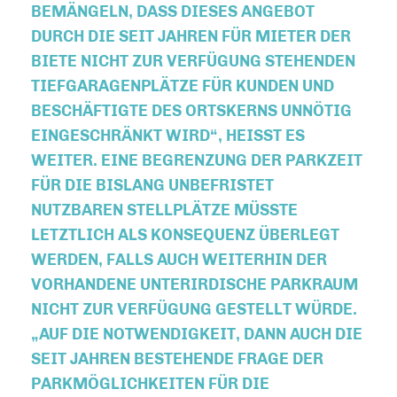
EMÄNGELN, DASS DIESES ANGEBOT D
URCH DIE SEIT JAHREN FÜR MIETER DER B
IETE NICHT ZUR VERFÜGUNG STEHENDEN T
IEFGARAGENPLÄTZE FÜR KUNDEN UND B
ESCHÄFTIGTE DES ORTSKERNS UNNÖTIG E
INGESCHRÄNKT WIRD“, HEISST ES WE
ITER. EINE BEGRENZUNG DER PARKZEIT FÜ
R DIE BISLANG UNBEFRISTET NU
TZBAREN STELLPLÄTZE MÜSSTE LE
TZTLICH ALS KONSEQUENZ ÜBERLEGT WE
RDEN, FALLS AUCH WEITERHIN DER VO
RHANDENE UNTERIRDISCHE PARKRAUM NI
CHT ZUR VERFÜGUNG GESTELLT WÜRDE. „A
UF DIE NOTWENDIGKEIT, DANN AUCH DIE SE
IT JAHREN BESTEHENDE FRAGE DER PA
RKMÖGLICHKEITEN FÜR DIE BE