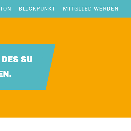
NION
BLICKPUNKT
MITGLIED WERDEN
 DES SU
EN.