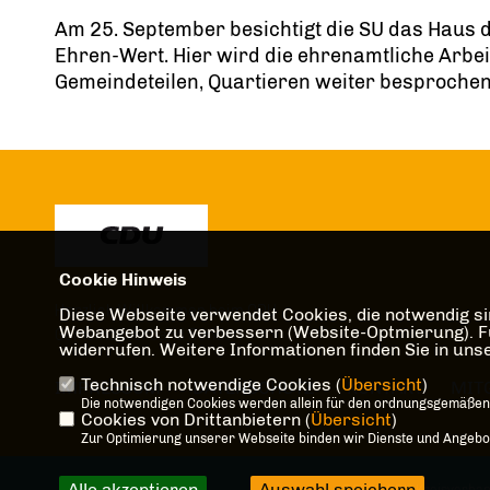
Am 25. September besichtigt die SU das Haus 
Ehren-Wert. Hier wird die ehrenamtliche Arbe
Gemeindeteilen, Quartieren weiter besprochen
Cookie Hinweis
Herzlich Willkommen beim CDU
Diese Webseite verwendet Cookies, die notwendig sin
Webangebot zu verbessern (Website-Optmierung). Für 
Gemeindeverband Senden
widerrufen. Weitere Informationen finden Sie in un
Technisch notwendige Cookies (
Übersicht
)
IMPRESSUM
DATENSCHUTZ
KONTAKT
MIT
Die notwendigen Cookies werden allein für den ordnungsgemäßen
Cookies von Drittanbietern (
Übersicht
)
Zur Optimierung unserer Webseite binden wir Dienste und Angebote
Alle akzeptieren
Auswahl speichern
@2026 CDU Kreisverban