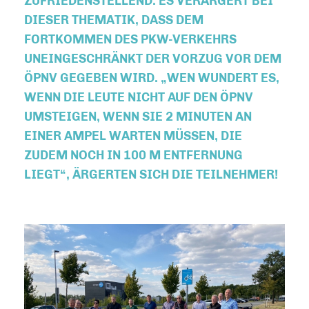
RIEDENSTELLEND. ES VERÄRGERT BEI DIE
SER THEMATIK, DASS DEM FOR
TKOMMEN DES PKW-VERKEHRS UNE
INGESCHRÄNKT DER VORZUG VOR DEM ÖPN
V GEGEBEN WIRD. „WEN WUNDERT ES, WEN
N DIE LEUTE NICHT AUF DEN ÖPNV UMS
TEIGEN, WENN SIE 2 MINUTEN AN EIN
ER AMPEL WARTEN MÜSSEN, DIE ZUD
EM NOCH IN 100 M ENTFERNUNG LIE
GT“, ÄRGERTEN SICH DIE TEILNEHMER!