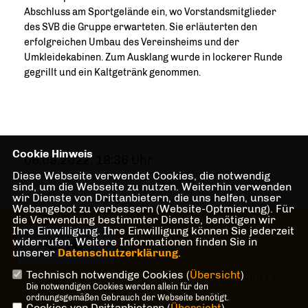
Abschluss am Sportgelände ein, wo Vorstandsmitglieder
des SVB die Gruppe erwarteten. Sie erläuterten den
erfolgreichen Umbau des Vereinsheims und der
Umkleidekabinen. Zum Ausklang wurde in lockerer Runde
gegrillt und ein Kaltgetränk genommen.
Cookie Hinweis
06.09.2022, 18:36 Uhr
Diese Webseite verwendet Cookies, die notwendig
sind, um die Webseite zu nutzen. Weiterhin verwenden
wir Dienste von Drittanbietern, die uns helfen, unser
Webangebot zu verbessern (Website-Optmierung). Für
die Verwendung bestimmter Dienste, benötigen wir
Ihre Einwilligung. Ihre Einwilligung können Sie jederzeit
Herzlich Willkommen beim CDU
widerrufen. Weitere Informationen finden Sie in
Gemeindeverband Senden
unserer
Datenschutzerklärung
.
Technisch notwendige Cookies (
Übersicht
)
IMPRESSUM
DATENSCHUTZ
Die notwendigen Cookies werden allein für den
KONTAKT
MITGLIEDERBEREICH
ordnungsgemäßen Gebrauch der Webseite benötigt.
Cookies von Drittanbietern (
Übersicht
)